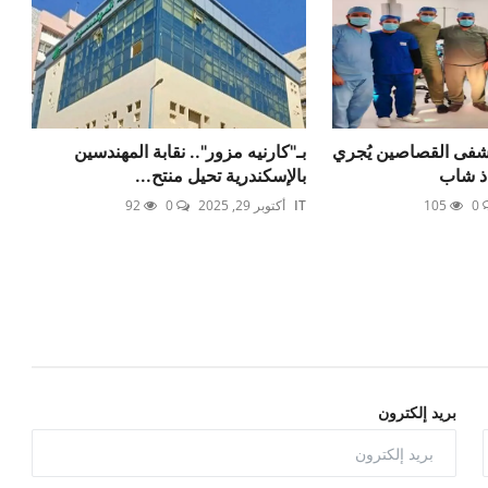
فى القصاصين يُجري
بـ"كارنيه مزور".. نقابة المهندسين
اذ شاب
بالإسكندرية تحيل منتح...
0
105
IT
أكتوبر 29, 2025
0
92
بريد إلكترون