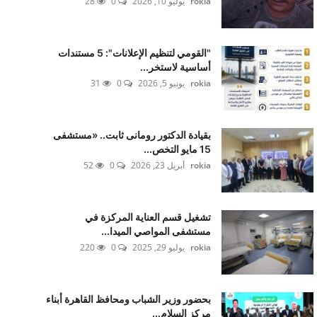
rokia
يوليو 10, 2026
0
28
"القومي لتنظيم الإعلانات": 5 مستندات
أساسية لاستخر...
rokia
يونيو 5, 2026
0
31
بقيادة الدكتور رومانى ثابت.. «مستشفى
15 مايو التخص...
rokia
أبريل 23, 2026
0
52
تشغيل قسم العناية المركزة في
مستشفى المواصي الميدا...
rokia
يوليو 29, 2025
0
220
بحضور وزير الشباب ومحافظ القاهرة أبناء
مركز السلام...