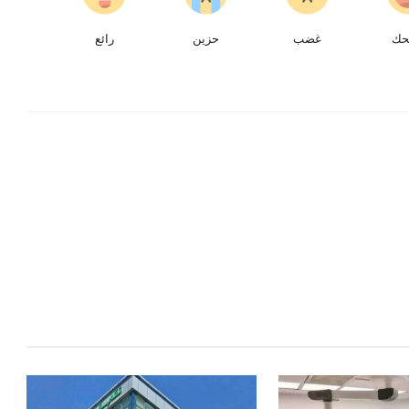
حك
غضب
حزين
رائع