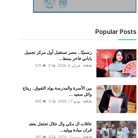
Popular Posts
رسميًا… مصر تستقبل أول مركز تجميل
ياباني فاخر بمنط...
rokia
فبراير 6, 2026
0
535
بين الأسرة والمدرسة يولد التفوق.. ريتاج
وائل سعيد ...
rokia
يونيو 17, 2026
0
400
عائلات ال مكي وال جلال تحتفل بعقد
قران ميادة ووليد...
rokia
يونيو 13, 2026
0
395