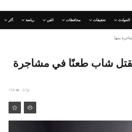
الحوادث
تحقيقات
محافظات
الفن
رياضة
أكر
اجرة ببنها
قتل شاب طعنًا في مشاجرة
158
0