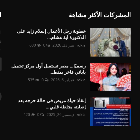
المشركات الأكثر مشاهة
ا
خطوبة رجل الأعمال إسلام زايد على
ا
الدكتورة آية هشام...
و
rokia
ينير 23, 2026
0
600
ب
رسميًا… مصر تستقبل أول مركز تجميل
ياباني فاخر بمنط...
rokia
فبراير 6, 2026
0
535
إنقاذ حياة مريض فى حالة حرجه بعد
إصابته بجلطة قلبي...
rokia
ديسمبر 26, 2025
0
420