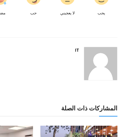
يحب
لا يعجبني
حب
مض
IT
المشاركات ذات الصلة