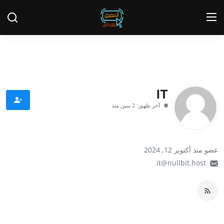
تسجيل الدخول
يسجل
الئيسية
IT
تقاير الصري
آخر ظهور: 2 سين منذ
عاجل
Contact
عضو منذ أكتوبر 12, 2024
it@nullbit.host
أخبار
الحوادث
تحقيقات