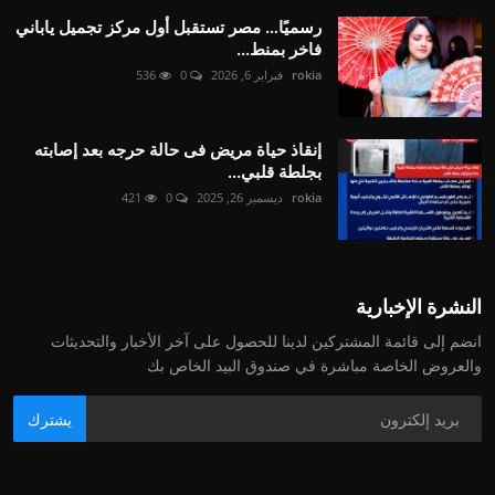
رسميًا… مصر تستقبل أول مركز تجميل ياباني
فاخر بمنط...
rokia
فبراير 6, 2026
0
536
إنقاذ حياة مريض فى حالة حرجه بعد إصابته
بجلطة قلبي...
rokia
ديسمبر 26, 2025
0
421
النشرة الإخبارية
انضم إلى قائمة المشتركين لدينا للحصول على آخر الأخبار والتحديثات
والعروض الخاصة مباشرة في صندوق البيد الخاص بك
يشترك