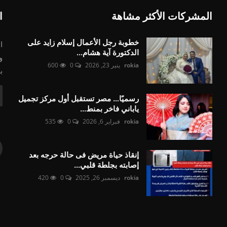
المشركات الأكثر مشاهة
ا
خطوبة رجل الأعمال إسلام زايد على
ا
الدكتورة آية هشام...
و
rokia
ينير 23, 2026
0
600
ب
رسميًا… مصر تستقبل أول مركز تجميل
ياباني فاخر بمنط...
rokia
فبراير 6, 2026
0
535
إنقاذ حياة مريض فى حالة حرجه بعد
إصابته بجلطة قلبي...
rokia
ديسمبر 26, 2025
0
420