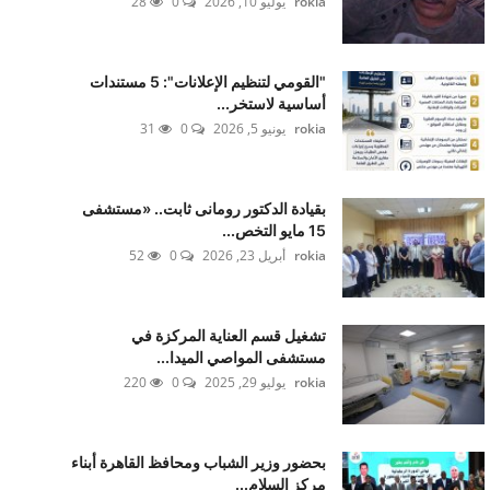
rokia
يوليو 10, 2026
0
28
"القومي لتنظيم الإعلانات": 5 مستندات
أساسية لاستخر...
rokia
يونيو 5, 2026
0
31
بقيادة الدكتور رومانى ثابت.. «مستشفى
15 مايو التخص...
rokia
أبريل 23, 2026
0
52
تشغيل قسم العناية المركزة في
مستشفى المواصي الميدا...
rokia
يوليو 29, 2025
0
220
بحضور وزير الشباب ومحافظ القاهرة أبناء
مركز السلام...