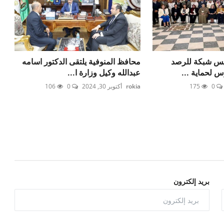
سيس شبكة للرصد
محافظ المنوفية يلتقى الدكتور اسامه
س لحماية ...
عبدالله وكيل وزارة ا...
0
175
rokia
أكتوبر 30, 2024
0
106
بريد إلكترون