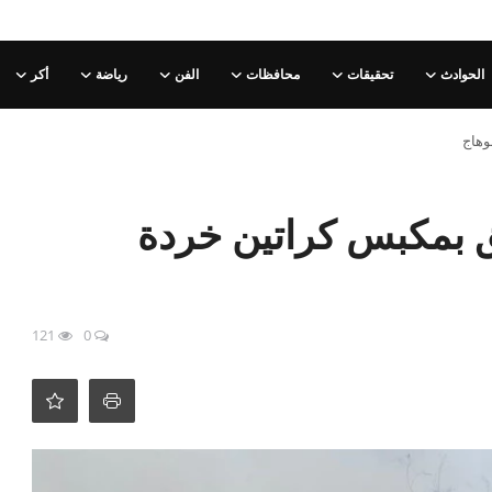
الحوادث
تحقيقات
محافظات
الفن
رياضة
أكر
حريق بمكبس كراتين خردة
121
0