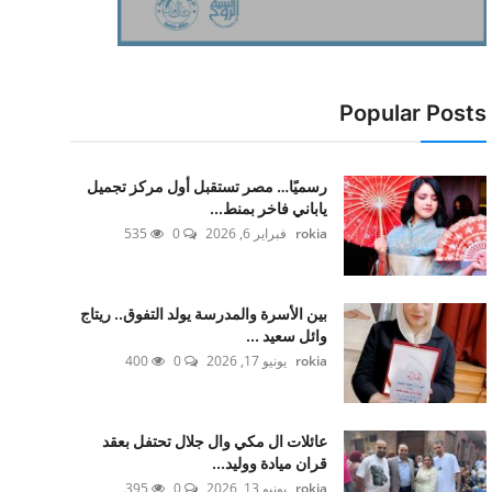
Popular Posts
رسميًا… مصر تستقبل أول مركز تجميل
ياباني فاخر بمنط...
rokia
فبراير 6, 2026
0
535
بين الأسرة والمدرسة يولد التفوق.. ريتاج
وائل سعيد ...
rokia
يونيو 17, 2026
0
400
عائلات ال مكي وال جلال تحتفل بعقد
قران ميادة ووليد...
rokia
يونيو 13, 2026
0
395