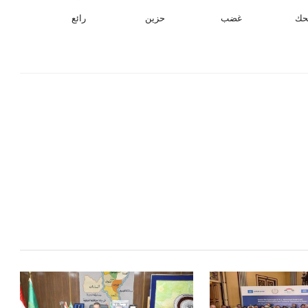
حك
غضب
حزين
رائع