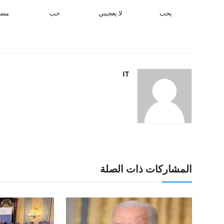
يحب
لا يعجبني
حب
مض
IT
المشاركات ذات الصلة