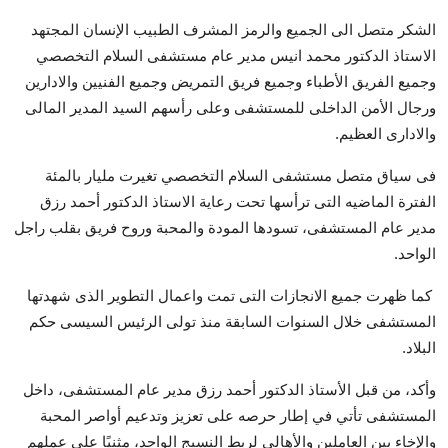
الشكر متصل الى الجميع والرمز المشرف الطبيب الإنسان المجتهد
الاستاذ الدكتور محمد انيس مدير عام مستشفى السلام التخصصي
وجميع الفريق الأطباء وجميع فريق التمريض وجميع الفنيين والادارين
ورجال الأمن الداخلى للمستشفى وعلى رأسهم السيد المدير المالى
والادارى العظيم.
فى سياق متصل مستشفى السلام التخصصي تغيرت مليار بالمئة
الفترة الماضيه التى ترأسها تحت رعاية الاستاذ الدكتور أحمد رزق
مدير عام المستشفى، تسودها المودة والمحبة وروح فريق بقلب راجل
الواحد.
كما ظهرت جميع الانجازات التى تمت واعمال التطوير الذى شهدتها
المستشفى خلال السنوات السابقة منذ تولى الرئيس السيسى حكم
البلاد.
وأكد، من قبل الأستاذ الدكتور أحمد رزق مدير عام المستشفى، داخل
المستشفى تأتي في إطار حرصه على تعزيز وتدعيم أواصر المحبة
والإخاء بين العاملين والأهالي لربط النسيج الواحد، مثنيًا على عملهم