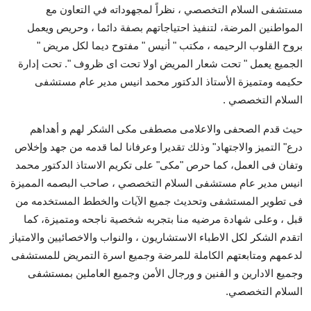
مستشفى السلام التخصصي ، نظراً لمجهوداته في التعاون مع
المواطنين المرضة، لتنفيذ احتياجاتهم بصفة دائما ، وحريص ويعمل
بروح القلوب الرحيمه ، مكتب " أنيس " مفتوح ديما لكل مريض "
الجميع يعمل " تحت شعار المريض اولا تحت اى ظروف ". تحت إدارة
حكيمه ومتميزة الأستاذ الدكتور محمد انيس مدير عام مستشفى
السلام التخصصي .
حيث قدم الصحفى والاعلامى مصطفى مكى الشكر لهم و أهداهم
درع" التميز والاجتهاد" وذلك تقديرا وعرفانا لما قدمه من جهد وإخلاص
وتفان فى العمل، كما حرص "مكى" على تكريم الاستاذ الدكتور محمد
انيس مدير عام مستشفى السلام التخصصي ، صاحب البصمه المميزة
فى تطوير المستشفى وتحديث جميع الآيات والخطط المستخدمه من
قبل ، وعلى شهادة مرضيه منا بتجربه شخصية ناجحه ومتميزة، كما
اتقدم الشكر لكل الاطباء الاستشاريون ، والنواب والاخصائيين والامتياز
لدعمهم ومتابعتهم الكاملة للمرضة وجميع اسرة التمريض للمستشفى
وجميع الادارين و الفنين و ورجال الأمن وجميع العاملين بمستشفى
السلام التخصصي.