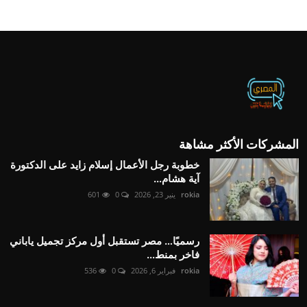
المشركات الأكثر مشاهة
خطوبة رجل الأعمال إسلام زايد على الدكتورة
آية هشام...
rokia
ينير 23, 2026
0
601
رسميًا… مصر تستقبل أول مركز تجميل ياباني
فاخر بمنط...
rokia
فبراير 6, 2026
0
536