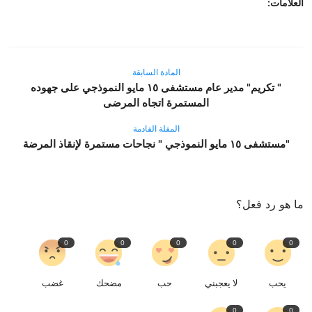
العلامات:
المادة السابقة
" تكريم" مدير عام مستشفى ١٥ مايو النموذجي على جهوده
المستمرة اتجاه المرضى
المقلة القادمة
"مستشفى ١٥ مايو النموذجي " نجاحات مستمرة لإنقاذ المرضة
ما هو رد فعل؟
0
0
0
0
0
يحب
لا يعجبني
حب
مضحك
غضب
0
0