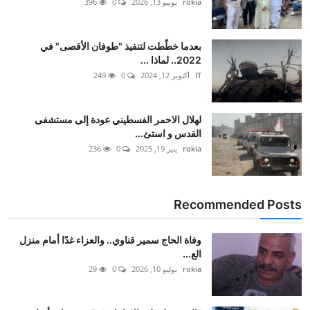
rokia
يونيو 13, 2026
0
396
بعدما خطّطت لتنفيذ "طوفان الأقصى" في
2022.. لماذا ...
IT
أكتوبر 12, 2024
0
249
لهلال الاحمر الفسطيني عودة إلى مستشفى
القدس و استئ...
rokia
ينير 19, 2025
0
236
Recommended Posts
وفاة الحاج سمير قناوي.. والعزاء غدًا أمام منزل
الع...
rokia
يوليو 10, 2026
0
29