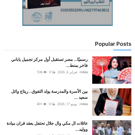
Popular Posts
رسميًا… مصر تستقبل أول مركز تجميل ياباني
فاخر بمنط...
rokia
فبراير 6, 2026
0
536
بين الأسرة والمدرسة يولد التفوق.. ريتاج وائل
سعيد ...
rokia
يونيو 17, 2026
0
401
عائلات ال مكي وال جلال تحتفل بعقد قران ميادة
ووليد...