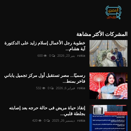
المشركات الأكثر مشاهة
خطوبة رجل الأعمال إسلام زايد على الدكتورة
آية هشام...
rokia
ينير 23, 2026
0
600
رسميًا… مصر تستقبل أول مركز تجميل ياباني
فاخر بمنط...
rokia
فبراير 6, 2026
0
532
إنقاذ حياة مريض فى حالة حرجه بعد إصابته
بجلطة قلبي...
rokia
ديسمبر 26, 2025
0
420