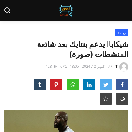
تسجيل الدخول
يسجل
رياضة
شيكاباا يدعم بنتايك بعد شائعة
الئيسية
المنشطات (صورة)
تقاير الصري
IT
أكتوبر 12, 2024 - 18:05
0
128
عاجل
Contact
أخبار
الحوادث
تحقيقات