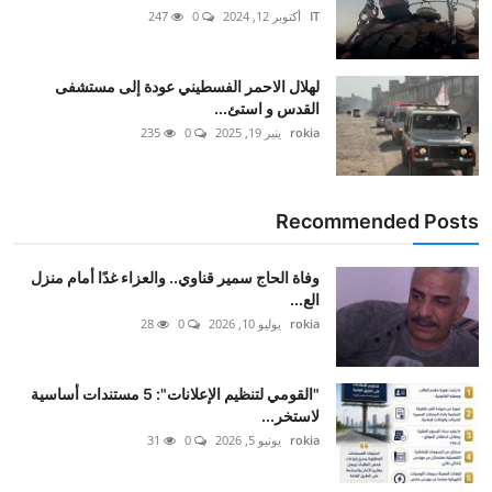
IT
أكتوبر 12, 2024
0
247
لهلال الاحمر الفسطيني عودة إلى مستشفى
القدس و استئ...
rokia
ينير 19, 2025
0
235
Recommended Posts
وفاة الحاج سمير قناوي.. والعزاء غدًا أمام منزل
الع...
rokia
يوليو 10, 2026
0
28
"القومي لتنظيم الإعلانات": 5 مستندات أساسية
لاستخر...
rokia
يونيو 5, 2026
0
31