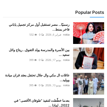
Popular Posts
رسميًا… مصر تستقبل أول مركز تجميل ياباني
فاخر بمنط...
rokia
فبراير 6, 2026
0
532
بين الأسرة والمدرسة يولد التفوق.. ريتاج وائل
سعيد ...
rokia
يونيو 17, 2026
0
399
عائلات ال مكي وال جلال تحتفل بعقد قران ميادة
ووليد...
rokia
يونيو 13, 2026
0
395
بعدما خطّطت لتنفيذ "طوفان الأقصى" في
2022.. لماذا ...