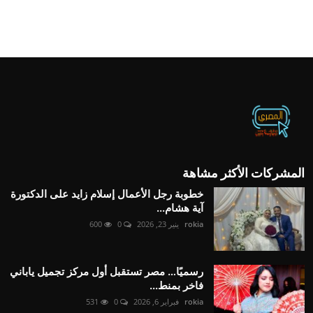
المشركات الأكثر مشاهة
خطوبة رجل الأعمال إسلام زايد على الدكتورة
آية هشام...
rokia
ينير 23, 2026
0
600
رسميًا… مصر تستقبل أول مركز تجميل ياباني
فاخر بمنط...
rokia
فبراير 6, 2026
0
531