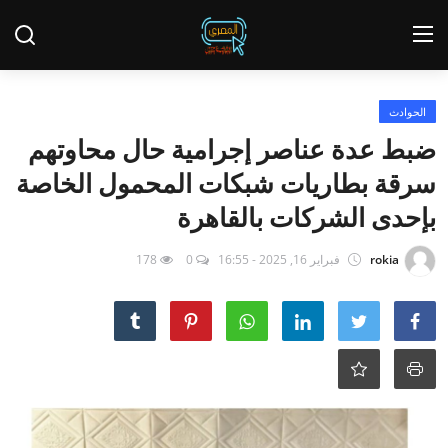
تسجيل الدخول
يسجل
الحوادث
ضبط عدة عناصر إجرامية حال محاوتهم
الئيسية
سرقة بطاريات شبكات المحمول الخاصة
تقاير الصري
بإحدى الشركات بالقاهرة
عاجل
rokia
فبراير 16, 2025 - 16:55
0
178
Contact
أخبار
الحوادث
تحقيقات