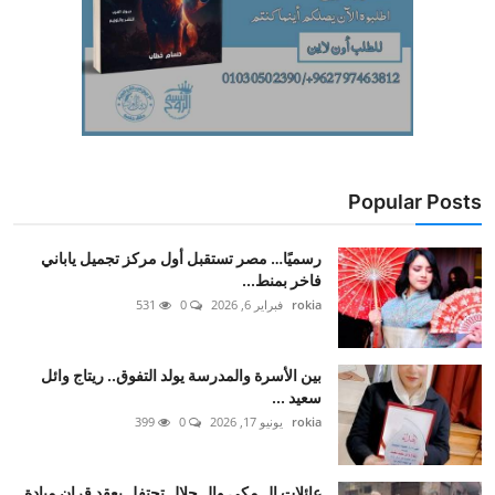
Popular Posts
رسميًا… مصر تستقبل أول مركز تجميل ياباني
فاخر بمنط...
rokia
فبراير 6, 2026
0
531
بين الأسرة والمدرسة يولد التفوق.. ريتاج وائل
سعيد ...
rokia
يونيو 17, 2026
0
399
عائلات ال مكي وال جلال تحتفل بعقد قران ميادة