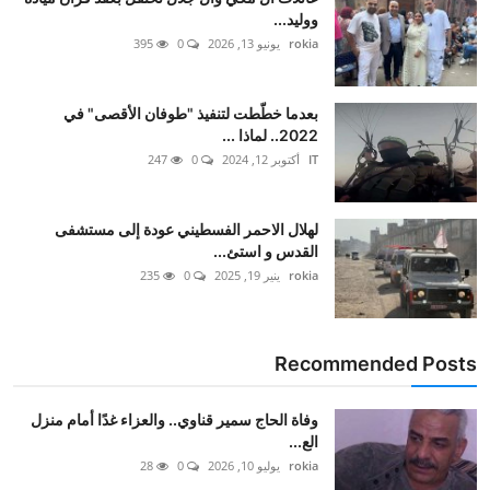
ووليد...
rokia
يونيو 13, 2026
0
395
بعدما خطّطت لتنفيذ "طوفان الأقصى" في
2022.. لماذا ...
IT
أكتوبر 12, 2024
0
247
لهلال الاحمر الفسطيني عودة إلى مستشفى
القدس و استئ...
rokia
ينير 19, 2025
0
235
Recommended Posts
وفاة الحاج سمير قناوي.. والعزاء غدًا أمام منزل
الع...
rokia
يوليو 10, 2026
0
28