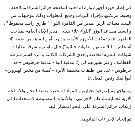
فى إطار جهود أجهزة وارة الداخلية لمكفحة جرائم السرقا وملاحقة
وضبط مرتكبيها،بإجراء التريات وجمع المعلوات وذلك بتوجيهات من
السيد مساعد الزير ..مدير أمن القاهرة اللواء “ طارق راشد محفوظ ” ،
و السيد مساعد الوزر “اللواء علاء بندى ” مدير الإداة العامة لمباحث
القاهرة، فقد تمكنت الأجهزة الأمنية مديرية أمن القاهة من ضبط (4
أشخاص " لثلاثة منهم معلوات جنائية") حال ماولتهم سرقة بطارات
شبكات التقوية الخاصة بإحدى الشركات الكائنة بدائرة قسم شرطة
القطامة ، وعثر بحوزتهم لى (2 بندقية آلية - بندقية خرطوش – فد
خرطوش - عدد من اطلقات مختلفة الأيرة – كمية من مخدر الهيروين–
أدوا لفك وقص المعادن).
وبمواجهتهم إعترفوا بحيازتهم للمواد المخدرة بقصد التجار والأسلحة
الارية لحماية نشاطم الإجرامى ، والأدوات المضبوطة لإستخدامها فى
إرتكاب جرائم السرقة على النحو المشار إليه.
تم إتخاذ الإجراءات القانونية.