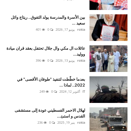
بين الأسرة والمدرسة يولد التفوق.. ريتاج وائل
سعيد ...
rokia
يونيو 17, 2026
0
401
عائلات ال مكي وال جلال تحتفل بعقد قران ميادة
ووليد...
rokia
يونيو 13, 2026
0
396
بعدما خطّطت لتنفيذ "طوفان الأقصى" في
2022.. لماذا ...
IT
أكتوبر 12, 2024
0
249
لهلال الاحمر الفسطيني عودة إلى مستشفى
القدس و استئ...
rokia
ينير 19, 2025
0
236