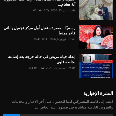
آية هشام...
rokia
ينير 23, 2026
0
601
رسميًا… مصر تستقبل أول مركز تجميل ياباني
فاخر بمنط...
rokia
فبراير 6, 2026
0
536
إنقاذ حياة مريض فى حالة حرجه بعد إصابته
بجلطة قلبي...
rokia
ديسمبر 26, 2025
0
421
النشرة الإخبارية
انضم إلى قائمة المشتركين لدينا للحصول على آخر الأخبار والتحديثات
والعروض الخاصة مباشرة في صندوق البيد الخاص بك