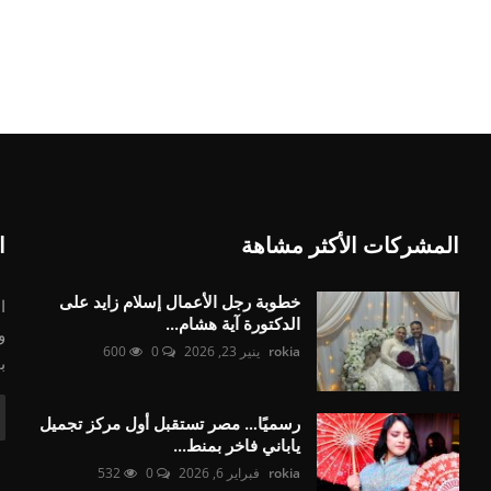
المشركات الأكثر مشاهة
ا
خطوبة رجل الأعمال إسلام زايد على
ا
الدكتورة آية هشام...
و
rokia
ينير 23, 2026
0
600
ب
رسميًا… مصر تستقبل أول مركز تجميل
ياباني فاخر بمنط...
rokia
فبراير 6, 2026
0
532