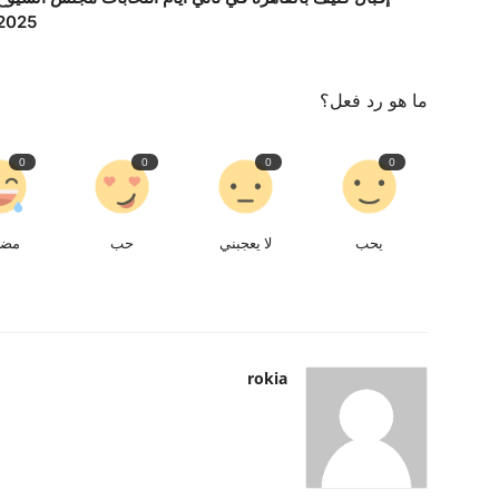
2025
ما هو رد فعل؟
0
0
0
0
يحب
لا يعجبني
حب
مض
rokia