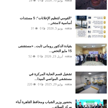
rokia
يوليو 10, 2026
0
28
"القومي لتنظيم الإعلانات": 5 مستندات
أساسية لاستخر...
rokia
يونيو 5, 2026
0
31
بقيادة الدكتور رومانى ثابت.. «مستشفى
15 مايو التخص...
rokia
أبريل 23, 2026
0
52
تشغيل قسم العناية المركزة في
مستشفى المواصي الميدا...
rokia
يوليو 29, 2025
0
220
بحضور وزير الشباب ومحافظ القاهرة أبناء
مركز السلام...