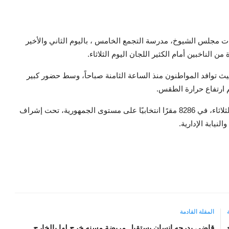
ات مجلس الشيوخ، مدرسة التجمع الخامس ، باليوم الثاني والأخير
ث توافد المواطنون منذ الساعة الثامنة صباحاً، وسط حضور كبير
م ارتفاع حرارة الطقس.
تجرى انتخابات مجلس الشيوخ 2025 داخل مصر يومي الإثنين والثلاثاء، في 8286 مقرًا انتخابيًا على مستوى الجمهورية، تحت إشراف
المقلة القادمة
قاضي بدرجه انسان يستقبل مريضة مسنه خرج لها بالخارج