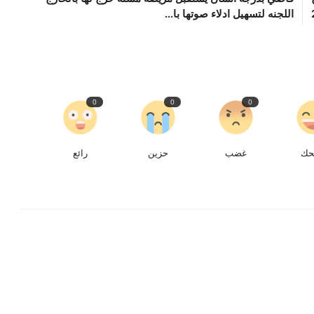
اللجنه لتسهيل ادلاء صوتها با...
0
0
0
حك
غضب
حزين
رائع