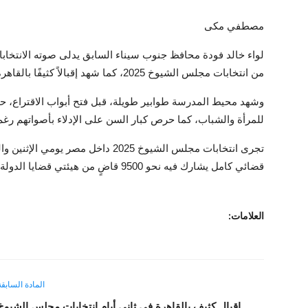
مصطفي مكى
لواء خالد فودة محافظ جنوب سيناء السابق يدلى صوته الانتخاب
من انتخابات مجلس الشيوخ 2025، كما شهد إقبالاً كثيفًا بالقاهرة من الناخبين أمام الكثير اللجان اليوم الثلاثاء.
وشهد محيط المدرسة طوابير طويلة، قبل فتح أبواب الاقتراع، حي
للمرأة والشباب، كما حرص كبار السن على الإدلاء بأصواتهم رغ
قضائي كامل يشارك فيه نحو 9500 قاضٍ من هيئتي قضايا الدولة والنيابة الإدارية.
العلامات:
المادة السابقة
إقبال كثيف بالقاهرة في ثاني أيام انتخابات مجلس الشيوخ