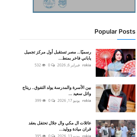
Popular Posts
رسميًا… مصر تستقبل أول مركز تجميل
ياباني فاخر بمنط...
rokia
فبراير 6, 2026
0
532
بين الأسرة والمدرسة يولد التفوق.. ريتاج
وائل سعيد ...
rokia
يونيو 17, 2026
0
399
عائلات ال مكي وال جلال تحتفل بعقد
قران ميادة ووليد...
rokia
يونيو 13, 2026
0
395