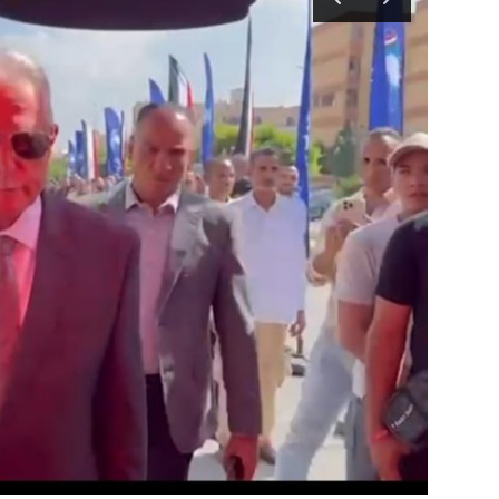
تحقيقات
محافظات
الفن
رياضة
تكنولوجيا
مقالات
Arabic