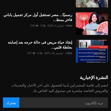
رسميًا… مصر تستقبل أول مركز تجميل ياباني
فاخر بمنط...
rokia
فبراير 6, 2026
0
536
إنقاذ حياة مريض فى حالة حرجه بعد إصابته
بجلطة قلبي...
rokia
ديسمبر 26, 2025
0
421
النشرة الإخبارية
انضم إلى قائمة المشتركين لدينا للحصول على آخر الأخبار والتحديثات
والعروض الخاصة مباشرة في صندوق البيد الخاص بك
يشترك