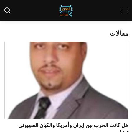
مقالات
تسجيل الدخول
يسجل
الئيسية
تقاير الصري
عاجل
Contact
أخبار
الحوادث
هل كانت الحرب بين إيران وأمريكا والكيان الصهيوني
تحقيقات