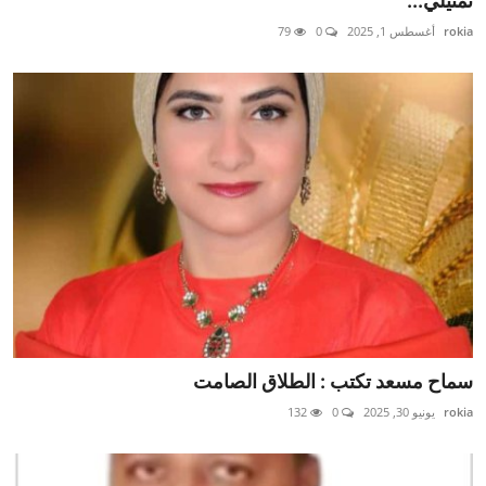
تمثيلي...
محافظات
rokia
أغسطس 1, 2025
0
79
الفن
رياضة
تكنولوجيا
مقالات
Arabic
سماح مسعد تكتب : الطلاق الصامت
rokia
يونيو 30, 2025
0
132