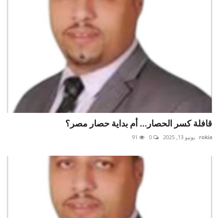
قافلة كسر الحصار... أم بداية حصار مصر؟
rokia
يونيو 13, 2025
0
91