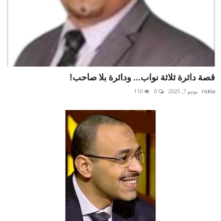
قصة دائرة ثلاثة نواب... ودائرة بلا صاحب!
rokia
يونيو 7, 2025
0
110